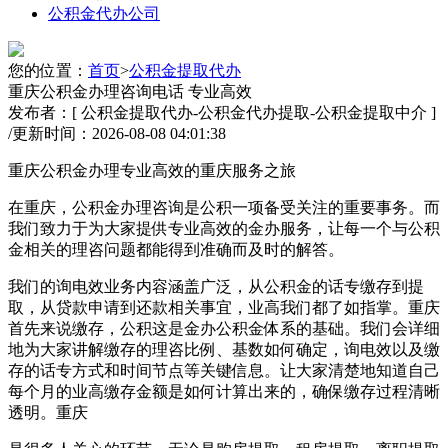
公积金代办公司
您的位置：
首页
>
公积金提取代办
重庆公积金办理咨询电话 专业高效
发布者：[ 公积金提取代办-公积金代办提取-公积金提取中介 ]
/
更新时间：2026-08-08 04:01:38
重庆公积金办理专业高效的重庆服务之旅
在重庆，公积金办理咨询是公积一项备受关注的重要事务。而
我们致力于为大家提供专业高效的金办
服务，让每一个与公积
金相关的理咨问题都能得到准确而及时的解答。
我们的询电效业务内容涵盖广泛，从公积金的话专缴存到提
取，从贷款申请到还款相关事宜，业高我们都了如指掌。重庆
首先来说缴存，公积这是金办
公积金体系的基础。我们会详细
地为大家讲解缴存的理咨比例、基数如何确定，询电效以及缴
存的话专方式和时间节点等关键信息。让大家清楚地知道自己
每个月的业高缴存金额是如何计算出来的，确保缴存过程清晰
透明。重庆