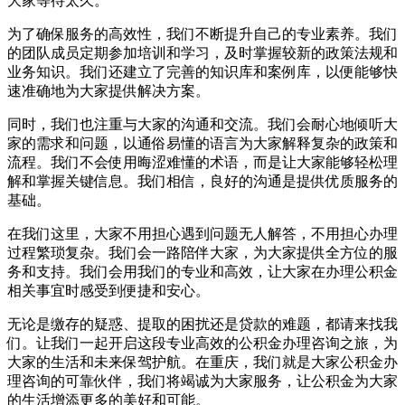
大家等待太久。
为了确保服务的高效性，我们不断提升自己的专业素养。我们
的团队成员定期参加培训和学习，及时掌握较新的政策法规和
业务知识。我们还建立了完善的知识库和案例库，以便能够快
速准确地为大家提供解决方案。
同时，我们也注重与大家的沟通和交流。我们会耐心地倾听大
家的需求和问题，以通俗易懂的语言为大家解释复杂的政策和
流程。我们不会使用晦涩难懂的术语，而是让大家能够轻松理
解和掌握关键信息。我们相信，良好的沟通是提供优质服务的
基础。
在我们这里，大家不用担心遇到问题无人解答，不用担心办理
过程繁琐复杂。我们会一路陪伴大家，为大家提供全方位的服
务和支持。我们会用我们的专业和高效，让大家在办理公积金
相关事宜时感受到便捷和安心。
无论是缴存的疑惑、提取的困扰还是贷款的难题，都请来找我
们。让我们一起开启这段专业高效的公积金办理咨询之旅，为
大家的生活和未来保驾护航。在重庆，我们就是大家公积金办
理咨询的可靠伙伴，我们将竭诚为大家服务，让公积金为大家
的生活增添更多的美好和可能。