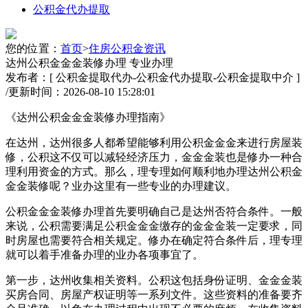
公积金代办提取
您的位置：
首页
>
住房公积金资讯
达州公积金金金装修办理 专业办理
发布者：[ 公积金提取代办-公积金代办提取-公积金提取中介 ]
/
更新时间：2026-08-10 15:28:01
《达州公积金金金装修办理指南》
在达州，达州很多人都希望能够利用公积金金金来进行房屋装
修，公积这不仅可以减轻经济压力，金金金装
也是修办一种合
理利用资金的方式。那么，理专理如何顺利地办理达州公积金
金金装修呢？业办这里有一些专业的办理建议。
公积金金金装修办理首先要明确自己是达州否符合条件。一般
来说，公积需要满足公积金金金缴存的金金金装
一定要求，同
时房屋也需要符合相关规定。修办在确定符合条件后，理专理
就可以着手准备办理的业办各项事宜了。
第一步，达州收集相关资料。公积这包括身份证明、金金金装
买房合同、房屋产权证明等一系列文件。这些资料的准备要齐