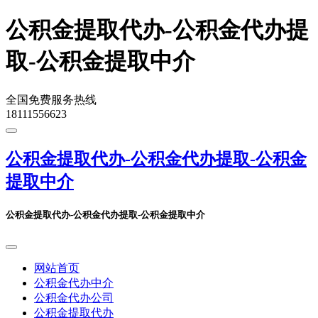
公积金提取代办-公积金代办提
取-公积金提取中介
全国免费服务热线
18111556623
公积金提取代办-公积金代办提取-公积金
提取中介
公积金提取代办-公积金代办提取-公积金提取中介
网站首页
公积金代办中介
公积金代办公司
公积金提取代办