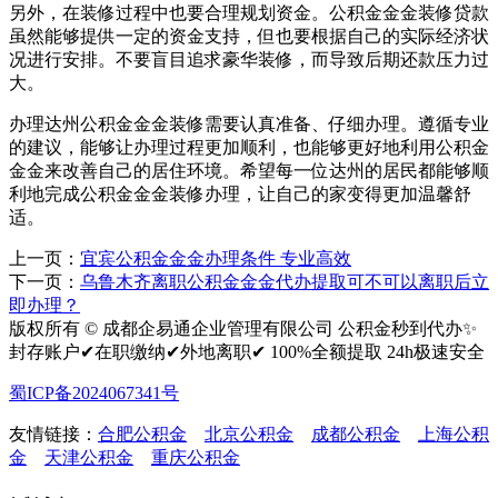
另外，在装修过程中也要合理规划资金。公积金金金装修贷款
虽然能够提供一定的资金支持，但也要根据自己的实际经济状
况进行安排。不要盲目追求豪华装修，而导致后期还款压力过
大。
办理达州公积金金金装修需要认真准备、仔细办理。遵循专业
的建议，能够让办理过程更加顺利，也能够更好地利用公积金
金金来改善自己的居住环境。希望每一位达州的居民都能够顺
利地完成公积金金金装修办理，让自己的家变得更加温馨舒
适。
上一页：
宜宾公积金金金办理条件 专业高效
下一页：
乌鲁木齐离职公积金金金代办提取可不可以离职后立
即办理？
版权所有 © 成都企易通企业管理有限公司 公积金秒到代办✨
封存账户✔在职缴纳✔外地离职✔ 100%全额提取 24h极速安全
蜀ICP备2024067341号
友情链接：
合肥公积金
北京公积金
成都公积金
上海公积
金
天津公积金
重庆公积金