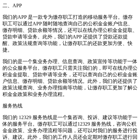
二、APP
我们的APP 是一款专为缴存职工打造的移动服务平台。缴存
职工可以通过APP 随时随地查询自己的公积金金账户信息、
缴存明细、贷款余额等情况，还可以在线办理公积金金提取、
贷款申请等业务。此外，我们的APP 还提供了贷款还款提
醒、政策法规查询等功能，让缴存职工的还款更加方便、快
捷。
我们的是一个集业务办理、信息查询、政策宣传等功能于一体
的公众服务平台。缴存职工只需关注我们的，即可在线办理公
积金金提取、贷款申请等业务，还可以查询自己的公积金金账
户信息、缴存明细、贷款余额等情况。此外，我们的还提供了
政策法规查询、业务办理指南等功能，让缴存职工更加了解公
积金金政策和业务办理流程。
服务热线
我们的 12329 服务热线是一个集咨询、投诉、建议等功能于一
体的服务平台。缴存职工可以通过12329 服务热线，咨询公积
金金政策、业务办理流程等问题，还可以对我们的服务进行投
诉、建议。此外，我们的工作人员还会定期对缴存职工进行回