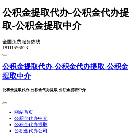
公积金提取代办-公积金代办提
取-公积金提取中介
全国免费服务热线
18111556623
公积金提取代办-公积金代办提取-公积金
提取中介
公积金提取代办-公积金代办提取-公积金提取中介
网站首页
公积金代办中介
公积金代办提取
公积金代办公司