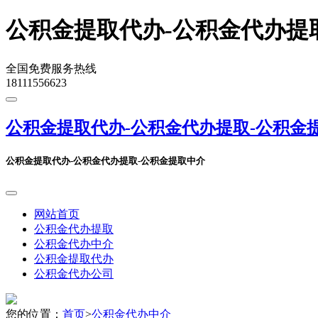
公积金提取代办-公积金代办提
全国免费服务热线
18111556623
公积金提取代办-公积金代办提取-公积金
公积金提取代办-公积金代办提取-公积金提取中介
网站首页
公积金代办提取
公积金代办中介
公积金提取代办
公积金代办公司
您的位置：
首页
>
公积金代办中介