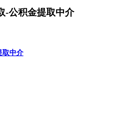
取-公积金提取中介
提取中介