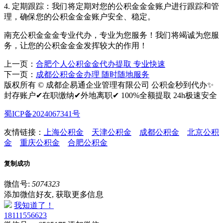
4. 定期跟踪：我们将定期对您的公积金金金账户进行跟踪和管
理，确保您的公积金金金账户安全、稳定。
南充公积金金金专业代办，专业为您服务！我们将竭诚为您服
务，让您的公积金金金发挥较大的作用！
上一页：
合肥个人公积金金代办提取 专业快速
下一页：
成都公积金金办理 随时随地服务
版权所有 © 成都企易通企业管理有限公司 公积金秒到代办✨
封存账户✔在职缴纳✔外地离职✔ 100%全额提取 24h极速安全
蜀ICP备2024067341号
友情链接：
上海公积金
天津公积金
成都公积金
北京公积
金
重庆公积金
合肥公积金
复制成功
微信号:
5074323
添加微信好友, 获取更多信息
我知道了！
18111556623