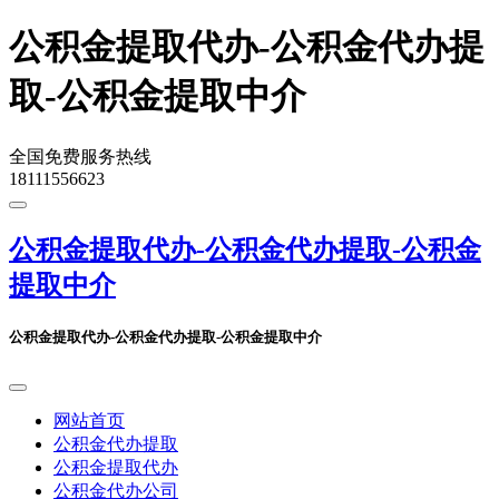
公积金提取代办-公积金代办提
取-公积金提取中介
全国免费服务热线
18111556623
公积金提取代办-公积金代办提取-公积金
提取中介
公积金提取代办-公积金代办提取-公积金提取中介
网站首页
公积金代办提取
公积金提取代办
公积金代办公司