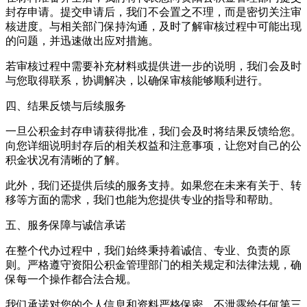
封存申请。提交申请后，我们不会置之不理，而是密切关注审
核进度。与相关部门保持沟通，及时了解审核过程中可能出现
的问题，并迅速做出应对措施。
若审核过程中需要补充材料或提供进一步的说明，我们会及时
与您取得联系，协调解决，以确保审核能够顺利进行。
四、结果反馈与后续服务
一旦公积金封存申请获得批准，我们会及时将结果反馈给您。
向您详细说明封存后的相关权益和注意事项，让您对自己的公
积金状况有清晰的了解。
此外，我们还提供后续的服务支持。如果您在未来有关于、转
移等方面的需求，我们也能为您提供专业的指导和帮助。
五、服务保障与诚信承诺
在整个代办过程中，我们始终秉持着诚信、专业、负责的原
则。严格遵守资阳公积金管理部门的相关规定和法律法规，确
保每一个操作都合法合规。
我们承诺对您的个人信息和资料严格保密，不泄露给任何第三