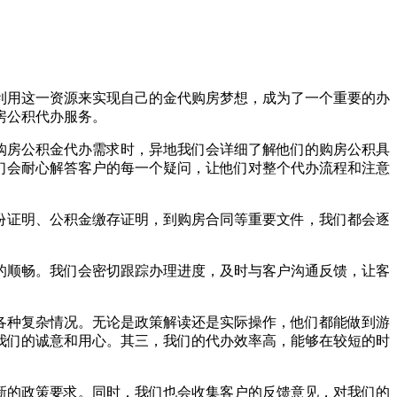
利用这一资源来实现自己的金代购房梦想，成为了一个重要的办
房公积
代办服务。
购房公积金代办需求时，异地我们会详细了解他们的购房公积具
们会耐心解答客户的每一个疑问，让他们对整个代办流程和注意
份证明、公积金缴存证明，到购房合同等重要文件，我们都会逐
的顺畅。我们会密切跟踪办理进度，及时与客户沟通反馈，让客
各种复杂情况。无论是政策解读还是实际操作，他们都能做到游
我们的诚意和用心。其三，我们的代办效率高，能够在较短的时
新的政策要求。同时，我们也会收集客户的反馈意见，对我们的