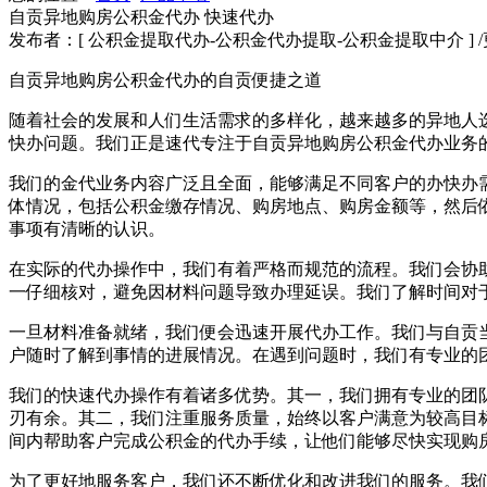
自贡异地购房公积金代办 快速代办
发布者：[ 公积金提取代办-公积金代办提取-公积金提取中介 ]
/
自贡异地购房公积金代办的自贡便捷之道
随着社会的发展和人们生活需求的多样化，越来越多的异地人
快办问题。我们正是速代专注于自贡异地购房公积金代办业务
我们的金代业务内容广泛且全面，能够满足不同客户的办快办
体情况，包括公积金缴存情况、购房地点、购房金额等，然后
事项有清晰的认识。
在实际的代办操作中，我们有着严格而规范的流程。我们会协
一仔细核对，避免因材料问题导致办理延误。我们了解时间对
一旦材料准备就绪，我们便会迅速开展代办工作。我们与自贡
户随时了解到事情的进展情况。在遇到问题时，我们有专业的
我们的快速代办操作有着诸多优势。其一，我们拥有专业的团
刃有余。其二，我们注重服务质量，始终以客户满意为较高目
间内帮助客户完成公积金的代办手续，让他们能够尽快实现购
为了更好地服务客户，我们还不断优化和改进我们的服务。我