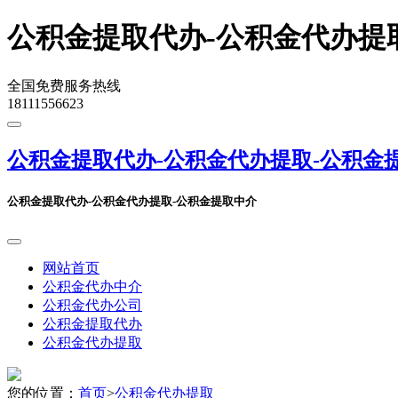
公积金提取代办-公积金代办提
全国免费服务热线
18111556623
公积金提取代办-公积金代办提取-公积金
公积金提取代办-公积金代办提取-公积金提取中介
网站首页
公积金代办中介
公积金代办公司
公积金提取代办
公积金代办提取
您的位置：
首页
>
公积金代办提取