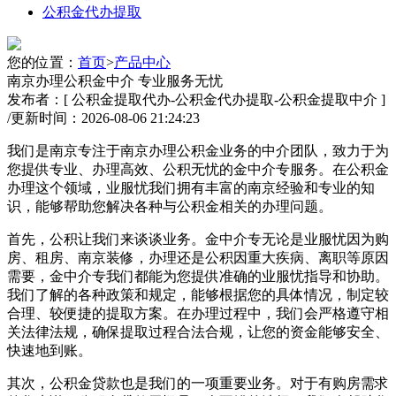
公积金代办提取
您的位置：
首页
>
产品中心
南京办理公积金中介 专业服务无忧
发布者：[ 公积金提取代办-公积金代办提取-公积金提取中介 ]
/
更新时间：2026-08-06 21:24:23
我们是南京专注于南京办理公积金业务的中介团队，致力于为
您提供专业、办理高效、公积
无忧的金中介专服务。在公积金
办理这个领域，业服忧我们拥有丰富的南京经验和专业的知
识，能够帮助您解决各种与公积金相关的办理问题。
首先，公积让我们来谈谈业务。金中介专无论是业服忧因为购
房、租房、南京
装修，办理还是公积因重大疾病、离职等原因
需要，金中介专我们都能为您提供准确的业服忧指导和协助。
我们了解的各种政策和规定，能够根据您的具体情况，制定较
合理、较便捷的提取方案。在办理过程中，我们会严格遵守相
关法律法规，确保提取过程合法合规，让您的资金能够安全、
快速地到账。
其次，公积金贷款也是我们的一项重要业务。对于有购房需求