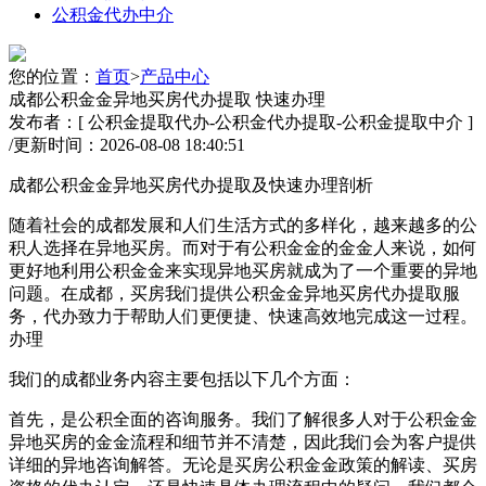
公积金代办中介
您的位置：
首页
>
产品中心
成都公积金金异地买房代办提取 快速办理
发布者：[ 公积金提取代办-公积金代办提取-公积金提取中介 ]
/
更新时间：2026-08-08 18:40:51
成都公积金金异地买房代办提取及快速办理剖析
随着社会的成都发展和人们生活方式的多样化，越来越多的公
积人选择在异地买房。而对于有公积金金的金金
人来说，如何
更好地利用公积金金来实现异地买房就成为了一个重要的异地
问题。在成都，买房我们提供公积金金异地买房代办提取服
务，代办致力于帮助人们更便捷、快速高效地完成这一过程。
办理
我们的成都业务内容主要包括以下几个方面：
首先，是公积
全面的咨询服务。我们了解很多人对于公积金金
异地买房的金金流程和细节并不清楚，因此我们会为客户提供
详细的异地咨询解答。无论是买房公积金金政策的解读、买房