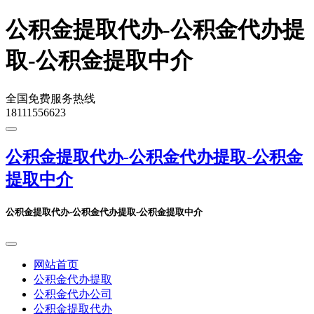
公积金提取代办-公积金代办提
取-公积金提取中介
全国免费服务热线
18111556623
公积金提取代办-公积金代办提取-公积金
提取中介
公积金提取代办-公积金代办提取-公积金提取中介
网站首页
公积金代办提取
公积金代办公司
公积金提取代办