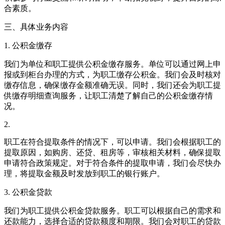
合素质。
三、具体业务内容
1. 公积金缴存
我们为单位和职工提供公积金缴存服务。单位可以通过网上申
报或到柜台办理的方式，为职工缴存公积金。我们会及时核对
缴存信息，确保缴存金额准确无误。同时，我们还会为职工提
供缴存明细查询服务，让职工清楚了解自己的公积金缴存情
况。
2.
职工在符合提取条件的情况下，可以申请。我们会根据职工的
提取原因，如购房、还贷、租房等，审核相关材料，确保提取
申请符合政策规定。对于符合条件的提取申请，我们会尽快办
理，将提取金额及时发放到职工的银行账户。
3. 公积金贷款
我们为职工提供公积金贷款服务。职工可以根据自己的需求和
还款能力，选择合适的贷款额度和期限。我们会对职工的贷款