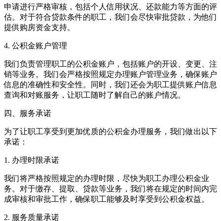
申请进行严格审核，包括个人信用状况、还款能力等方面的评
估。对于符合贷款条件的职工，我们会尽快审批贷款，为他们
提供购房资金支持。
4. 公积金账户管理
我们负责管理职工的公积金账户，包括账户的开设、变更、注
销等业务。我们会严格按照规定办理账户管理业务，确保账户
信息的准确性和安全性。同时，我们还会为职工提供账户信息
查询和对账服务，让职工随时了解自己的账户情况。
四、服务承诺
为了让职工享受到更加优质的公积金办理服务，我们做出以下
承诺：
1. 办理时限承诺
我们将严格按照规定的办理时限，尽快为职工办理公积金业
务。对于缴存、提取、贷款等业务，我们将在规定的时间内完
成审核和审批工作，确保职工能够及时享受到公积金权益。
2. 服务质量承诺