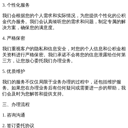
3. 个性化服务
我们会根据您的个人需求和实际情况，为您提供个性化的公积
金代办服务。我们会认真倾听您的需求和问题，制定专属的解
决方案，确保您的满意度。
4. 严格保密
我们重视客户的隐私和信息安全，对您的个人信息和公积金相
关资料进行严格保密。我们承诺不会将您的信息泄露给任何第
三方，让您放心委托我们办理业务。
5. 优质维护
我们的服务不仅仅局限于业务办理的过程中，还包括维护服
务。如果您在办理业务后有任何疑问或需要进一步的帮助，我
们会及时为您解答和提供支持。
三、办理流程
1. 咨询沟通
2. 签订委托协议