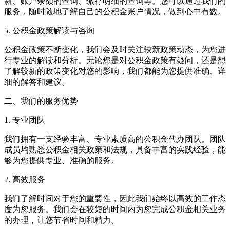
新、账户余额的查询、缴存明细的查询等。您可以通过我们的
服务，随时随地了解自己的公积金账户情况，做到心中有数。
5. 公积金政策解读与咨询
公积金政策不断变化，我们会及时关注较新政策动态，为您进
行专业的解读和分析。无论您是对公积金政策有疑问，还是想
了解较新的政策变化对您的影响，我们都能为您提供准确、详
细的解答和建议。
二、我们的服务优势
1. 专业团队
我们拥有一支经验丰富、专业素质高的公积金代办团队。团队
成员均熟悉公积金相关政策和法规，具备丰富的实践经验，能
够为您提供专业、准确的服务。
2. 高效服务
我们了解时间对于您的重要性，因此我们始终以高效的工作态
度为您服务。我们会在较短的时间内为您完成公积金相关业务
的办理，让您节省时间和精力。