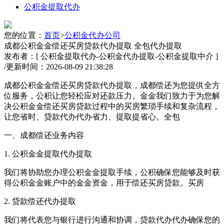
公积金提取代办
您的位置：
首页
>
公积金代办公司
成都公积金金偿还买房贷款代办提取 全包代办提取
发布者：[ 公积金提取代办-公积金代办提取-公积金提取中介 ]
/
更新时间：2026-08-09 21:38:28
成都公积金金偿还买房贷款代办提取，成都偿还为您提供全方
位服务，公积让您轻松应对还款压力。金金
我们致力于为您解
决公积金金偿还买房贷款过程中的买房繁琐手续和复杂流程，
让您省时、贷款代办代办省力、提取提省心。全包
一、成都偿还业务内容
1. 公积金金提取代办提取
我们将协助您办理公积金金提取手续，公积确保您能够及时获
得公积金金账户中的金金资金，用于偿还买房贷款。买房
2. 贷款偿还代办提取
我们将代表您与银行进行沟通和协调，贷款代办代办确保您的