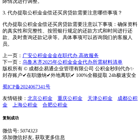
际情况进行调整。
3. 代办提取公积金金偿还买房贷款需要注意哪些事项？
代办提取公积金金偿还买房贷款需要注意以下事项：确保资料
的真实性和完整性、按照银行规定的还款方式和时间进行还
款、及时查询还款记录等。具体事项可以咨询我们的客服人
员。
上一页：
广安公积金金金在职代办 高效服务
下一页：
乌鲁木齐2025年公积金金金代办所需材料清单
版权所有 © 成都企易通企业管理有限公司 公积金秒到代办✨
封存账户✔在职缴纳✔外地离职✔ 100%全额提取 24h极速安全
蜀ICP备2024067341号
友情链接：
北京公积金
重庆公积金
天津公积金
成都公积
金
上海公积金
合肥公积金
复制成功
微信号:
5074323
添加微信好友, 获取更多信息