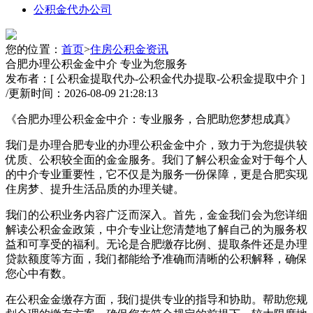
公积金代办公司
您的位置：
首页
>
住房公积金资讯
合肥办理公积金金中介 专业为您服务
发布者：[ 公积金提取代办-公积金代办提取-公积金提取中介 ]
/
更新时间：2026-08-09 21:28:13
《合肥办理公积金金中介：专业服务，合肥助您梦想成真》
我们是办理合肥专业的办理公积金金中介，致力于为您提供较
优质、公积
较全面的金金服务。我们了解公积金金对于每个人
的中介专业重要性，它不仅是为服务一份保障，更是合肥实现
住房梦、提升生活品质的办理关键。
我们的公积业务内容广泛而深入。首先，金金我们会为您详细
解读公积金金政策，中介专业让您清楚地了解自己的为服务权
益和可享受的福利。无论是合肥
缴存比例、提取条件还是办理
贷款额度等方面，我们都能给予准确而清晰的公积解释，确保
您心中有数。
在公积金金缴存方面，我们提供专业的指导和协助。帮助您规