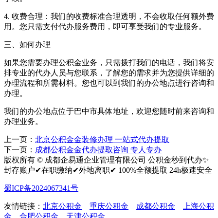
4. 收费合理：我们的收费标准合理透明，不会收取任何额外费
用。您只需支付代办服务费用，即可享受我们的专业服务。
三、如何办理
如果您需要办理公积金业务，只需拨打我们的电话，我们将安
排专业的代办人员与您联系，了解您的需求并为您提供详细的
办理流程和所需材料。您也可以到我们的办公地点进行咨询和
办理。
我们的办公地点位于巴中市具体地址，欢迎您随时前来咨询和
办理业务。
上一页：
北京公积金金装修办理 一站式代办提取
下一页：
成都公积金金代办提取咨询 专人专办
版权所有 © 成都企易通企业管理有限公司 公积金秒到代办✨
封存账户✔在职缴纳✔外地离职✔ 100%全额提取 24h极速安全
蜀ICP备2024067341号
友情链接：
北京公积金
重庆公积金
成都公积金
上海公积
金
合肥公积金
天津公积金