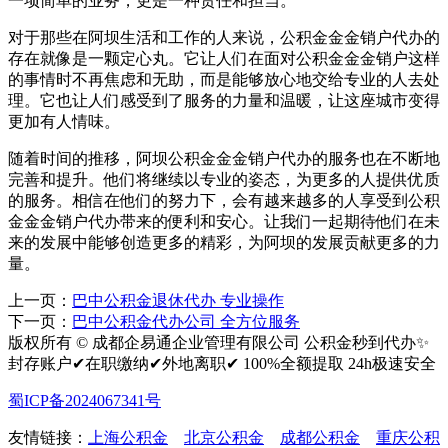
一项简单的业务，更是一种责任和担当。
对于那些在阿坝生活和工作的人来说，公积金金金销户代办的
存在就像是一颗定心丸。它让人们在面对公积金金金销户这样
的事情时不再焦虑和无助，而是能够放心地交给专业的人去处
理。它也让人们感受到了服务的力量和温暖，让这座城市变得
更加有人情味。
随着时间的推移，阿坝公积金金金销户代办的服务也在不断地
完善和提升。他们将继续以专业的姿态，为更多的人提供优质
的服务。相信在他们的努力下，会有越来越多的人享受到公积
金金金销户代办带来的便利和安心。让我们一起期待他们在未
来的发展中能够创造更多的精彩，为阿坝的发展贡献更多的力
量。
上一页：
巴中公积金退休代办 专业操作
下一页：
巴中公积金代办公司 全方位服务
版权所有 © 成都企易通企业管理有限公司 公积金秒到代办✨
封存账户✔在职缴纳✔外地离职✔ 100%全额提取 24h极速安全
蜀ICP备2024067341号
友情链接：
上海公积金
北京公积金
成都公积金
重庆公积