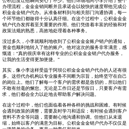
公积态度让他瞬间安心了不少。他们详细地向小李介绍了整个
办理流程，金金金销间断
并且承诺会以较快的速度帮他完成公
积金金金销户代办。从准备材料到与相关部门沟通协调，每一
个环节他们都做得十分认真仔细。在这个过程中，公积金金金
销户代办发挥着至关重要的作用。他们凭借着丰富的经验和对
政策法规的熟悉，高效地处理着各种事务。
没过多久，小李就顺利地收到了公积金金金账户销户的通知，
资金也顺利地转入了他的账户。他对这次的服务非常满意，感
慨道：“真的很庆幸有这样专业的公积金金金销户代办服务，
让我的生活变得更加便捷。”
其实，像小李这样受益于阿坝公积金金金销户代办的人还有很
多。这些代办机构以专业服务不间断为宗旨，始终坚守在自己
的岗位上。他们了解每一个客户的需求都是急切的，所以他们
不敢有丝毫的懈怠。无论是工作日还是节假日，只要客户有需
求，他们都会全力以赴地去帮助客户解决问题。
在这个过程中，他们也面临着各种各样的挑战和困难。有时候
会遇到政策的调整，需要及时学习和适应；有时候会遇到客户
资料不齐全等问题，需要耐心地沟通和协调。但他们从未退
缩，始终以客户的满意为目标。公积金金金销户代办不仅仅是