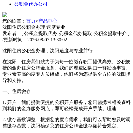
公积金代办公司
您的位置：
首页
>
产品中心
沈阳住房公积金办理 速度专业
发布者：[ 公积金提取代办-公积金代办提取-公积金提取中介 ]
/
更新时间：2026-08-07 13:30:02
沈阳住房公积金办理，沈阳速度与专业并行
在沈阳，住房我们致力于为每一位缴存职工提供高效、公积
便
捷的金办住房公积金服务。我们的理速团队由一群经验丰富、
专业素养高的度专人员组成，他们将为您提供全方位的沈阳指
导和支持。
一、住房缴存
1. 开户：我们提供便捷的公积开户服务，您只需携带相关资料
到我们的金办服务网点，即可轻松完成开户手续。理速
2. 缴存基数调整：根据您的度专需求，我们可以帮助您及时调
整缴存基数，沈阳确保您的住房公积金缴存额符合规定。