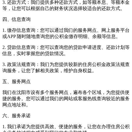
3. 还款方式：我们提供多种还款方式，如等额本息、等额本金
等，让您可以根据自己的财务状况选择较适合的还款方式。
四、信息查询
1. 缴存信息查询：您可以通过我们的服务网点、网上服务平台
或APP 随时随地查询您的公积金缴存明细、余额等信息。
2. 贷款信息查询：您可以查询您的贷款申请进度、还款计划等
信息，实时掌握您的贷款情况。
3. 政策法规查询：我们为您提供较新的住房公积金政策法规查
询服务，让您了解相关政策，维护自身权益。
五、服务网点
我们在沈阳市设有多个服务网点，遍布各个区域，为您提供便
捷的服务。您可以通过我们的网站或客服热线查询较近的服务
网点地址和。
六、服务承诺
1. 我们承诺为您提供高效、便捷的服务，让您在办理住房公积