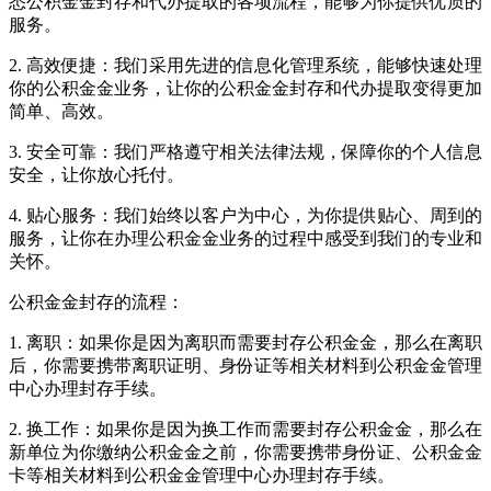
悉公积金金封存和代办提取的各项流程，能够为你提供优质的
服务。
2. 高效便捷：我们采用先进的信息化管理系统，能够快速处理
你的公积金金业务，让你的公积金金封存和代办提取变得更加
简单、高效。
3. 安全可靠：我们严格遵守相关法律法规，保障你的个人信息
安全，让你放心托付。
4. 贴心服务：我们始终以客户为中心，为你提供贴心、周到的
服务，让你在办理公积金金业务的过程中感受到我们的专业和
关怀。
公积金金封存的流程：
1. 离职：如果你是因为离职而需要封存公积金金，那么在离职
后，你需要携带离职证明、身份证等相关材料到公积金金管理
中心办理封存手续。
2. 换工作：如果你是因为换工作而需要封存公积金金，那么在
新单位为你缴纳公积金金之前，你需要携带身份证、公积金金
卡等相关材料到公积金金管理中心办理封存手续。