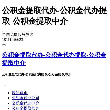
公积金提取代办-公积金代办提
取-公积金提取中介
全国免费服务热线
18111556623
公积金提取代办-公积金代办提取-公积金
提取中介
公积金提取代办-公积金代办提取-公积金提取中介
网站首页
公积金代办公司
公积金代办中介
公积金提取代办