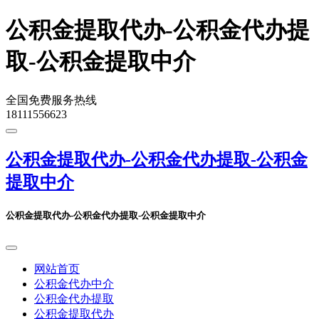
公积金提取代办-公积金代办提
取-公积金提取中介
全国免费服务热线
18111556623
公积金提取代办-公积金代办提取-公积金
提取中介
公积金提取代办-公积金代办提取-公积金提取中介
网站首页
公积金代办中介
公积金代办提取
公积金提取代办